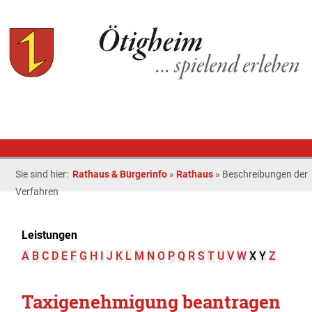
Sie sind hier:
Rathaus & Bürgerinfo
»
Rathaus
»
Beschreibungen der
Verfahren
Leistungen
A
B
C
D
E
F
G
H
I
J
K
L
M
N
O
P
Q
R
S
T
U
V
W
X
Y
Z
Taxigenehmigung beantragen