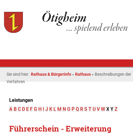
Sie sind hier:
Rathaus & Bürgerinfo
»
Rathaus
»
Beschreibungen der
Verfahren
Leistungen
A
B
C
D
E
F
G
H
I
J
K
L
M
N
O
P
Q
R
S
T
U
V
W
X
Y
Z
Führerschein - Erweiterung