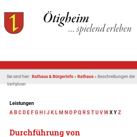
Sie sind hier:
Rathaus & Bürgerinfo
»
Rathaus
»
Beschreibungen der
Verfahren
Leistungen
A
B
C
D
E
F
G
H
I
J
K
L
M
N
O
P
Q
R
S
T
U
V
W
X
Y
Z
Durchführung von