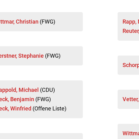
ttmar, Christian
(FWG)
Rapp,
Reuter
erstner, Stephanie
(FWG)
Schorp
appold, Michael
(CDU)
eck, Benjamin
(FWG)
Vetter
eck, Winfried
(Offene Liste)
Wittm