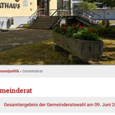
unalpolitik
»
Gemeinderat
meinderat
Gesamtergebnis der Gemeinderatswahl am 09. Juni 