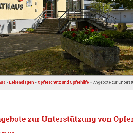
aus
»
Lebenslagen
»
Opferschutz und Opferhilfe
»
Angebote zur Unterst
gebote zur Unterstützung von Opfe