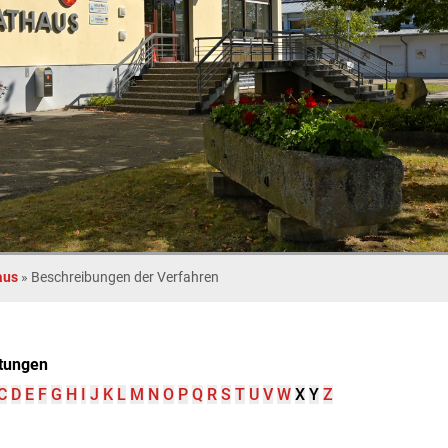
aus
»
Beschreibungen der Verfahren
tungen
C
D
E
F
G
H
I
J
K
L
M
N
O
P
Q
R
S
T
U
V
W
X
Y
Z