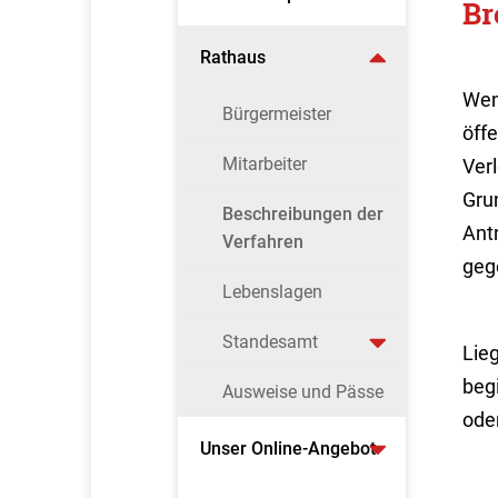
Br
Rathaus
Wen
Bürgermeister
öff
Mitarbeiter
Ver
Gru
Beschreibungen der
Ant
Verfahren
geg
Lebenslagen
Standesamt
Lie
beg
Ausweise und Pässe
ode
Unser Online-Angebot