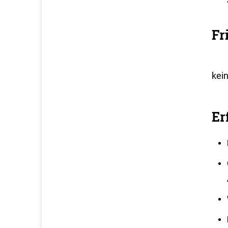
Fr
kei
Er