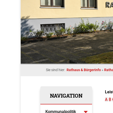
Sie sind hier:
Rathaus & Bürgerinfo
»
Rath
Leis
NAVIGATION
A
B
Kommunalpolitik