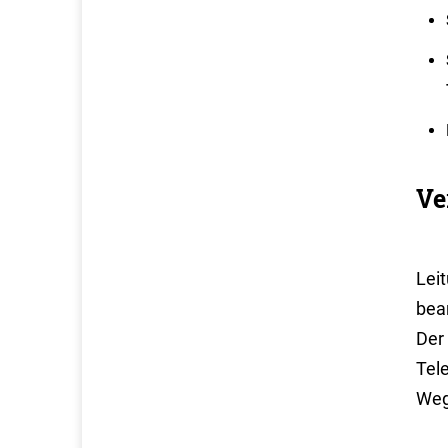
Ve
Lei
bea
Der 
Tel
Weg