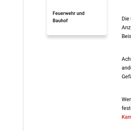
Feuerwehr und
Die
Bauhof
Anze
Beis
Ach
ande
Gef
Wen
fest
Kam