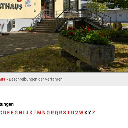
aus
»
Beschreibungen der Verfahren
tungen
C
D
E
F
G
H
I
J
K
L
M
N
O
P
Q
R
S
T
U
V
W
X
Y
Z