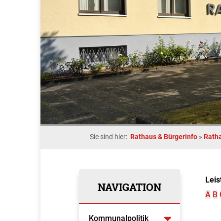
Sie sind hier:
Rathaus & Bürgerinfo
»
Rath
Leis
NAVIGATION
A
B
Kommunalpolitik