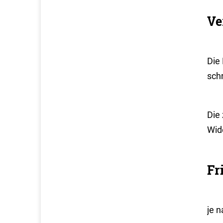
Ve
Die
schr
Die
Wid
Fr
je 