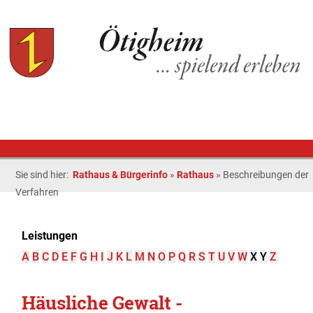
Sie sind hier:
Rathaus & Bürgerinfo
»
Rathaus
»
Beschreibungen der
Verfahren
Leistungen
A
B
C
D
E
F
G
H
I
J
K
L
M
N
O
P
Q
R
S
T
U
V
W
X
Y
Z
Häusliche Gewalt -