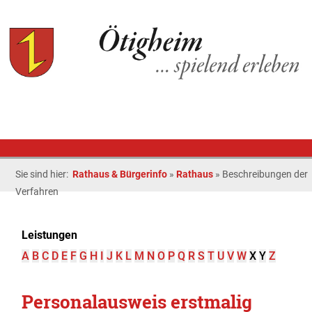
Sie sind hier:
Rathaus & Bürgerinfo
»
Rathaus
»
Beschreibungen der
Verfahren
Leistungen
A
B
C
D
E
F
G
H
I
J
K
L
M
N
O
P
Q
R
S
T
U
V
W
X
Y
Z
Personalausweis erstmalig