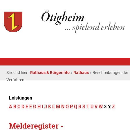
Sie sind hier:
Rathaus & Bürgerinfo
»
Rathaus
»
Beschreibungen der
Verfahren
Leistungen
A
B
C
D
E
F
G
H
I
J
K
L
M
N
O
P
Q
R
S
T
U
V
W
X
Y
Z
Melderegister -