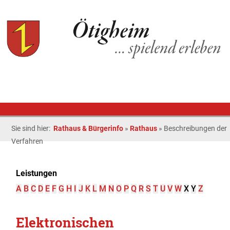
Sie sind hier:
Rathaus & Bürgerinfo
»
Rathaus
»
Beschreibungen der
Verfahren
Leistungen
A
B
C
D
E
F
G
H
I
J
K
L
M
N
O
P
Q
R
S
T
U
V
W
X
Y
Z
Elektronischen