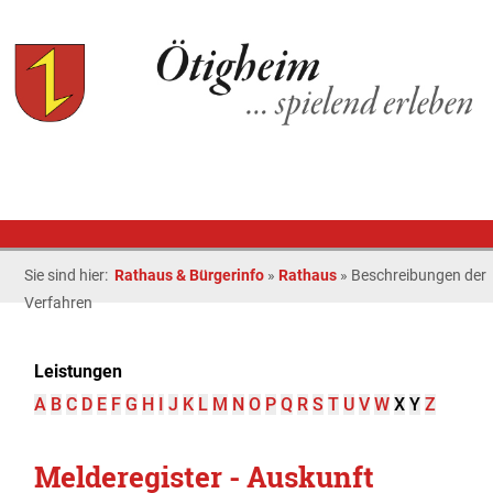
Sie sind hier:
Rathaus & Bürgerinfo
»
Rathaus
»
Beschreibungen der
Verfahren
Leistungen
A
B
C
D
E
F
G
H
I
J
K
L
M
N
O
P
Q
R
S
T
U
V
W
X
Y
Z
Melderegister - Auskunft