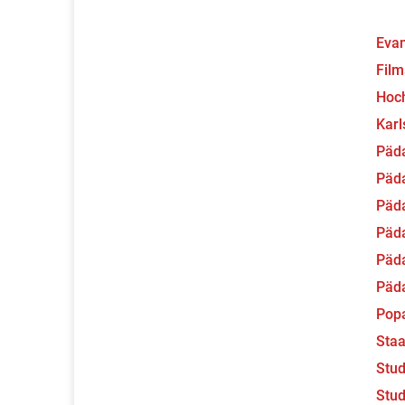
Evan
Fil
Hoch
Karl
Päda
Päda
Päda
Päd
Päd
Päd
Pop
Staa
Stud
Stud