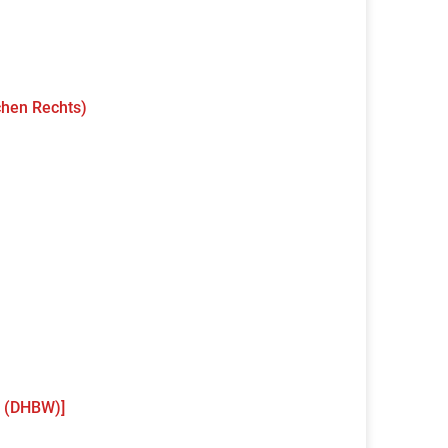
chen Rechts)
g (DHBW)]