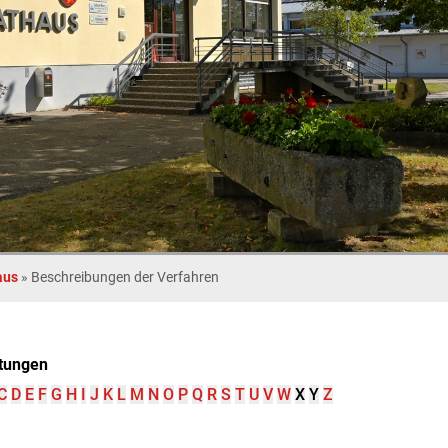
aus
»
Beschreibungen der Verfahren
tungen
C
D
E
F
G
H
I
J
K
L
M
N
O
P
Q
R
S
T
U
V
W
X
Y
Z