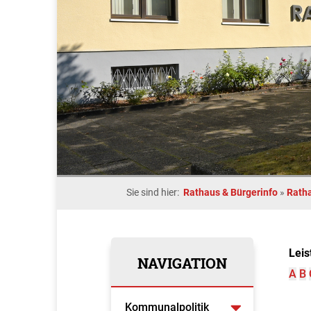
Sie sind hier:
Rathaus & Bürgerinfo
»
Rath
Leis
NAVIGATION
A
B
Kommunalpolitik