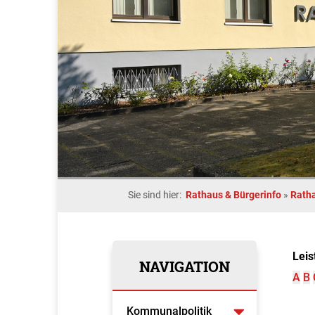
Sie sind hier:
Rathaus & Bürgerinfo
»
Rath
Leis
NAVIGATION
A
B
Kommunalpolitik