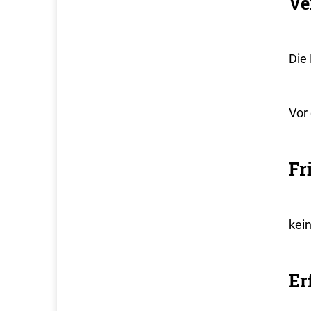
Ve
Die
Vor
Fr
kei
Er