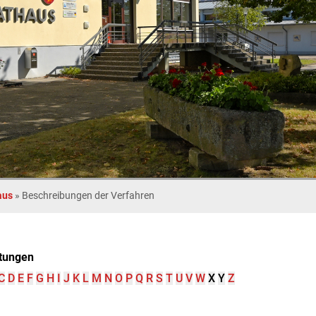
aus
»
Beschreibungen der Verfahren
tungen
C
D
E
F
G
H
I
J
K
L
M
N
O
P
Q
R
S
T
U
V
W
X
Y
Z