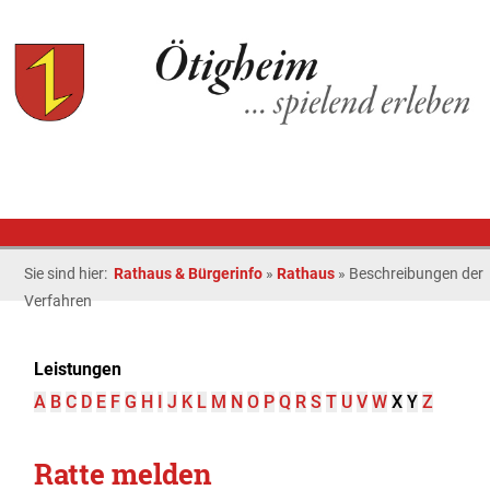
Sie sind hier:
Rathaus & Bürgerinfo
»
Rathaus
»
Beschreibungen der
Verfahren
Leistungen
A
B
C
D
E
F
G
H
I
J
K
L
M
N
O
P
Q
R
S
T
U
V
W
X
Y
Z
Ratte melden