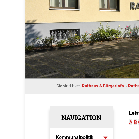
Sie sind hier:
Rathaus & Bürgerinfo
»
Rath
Leis
NAVIGATION
A
B
Kommunalpolitik