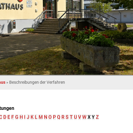
aus
»
Beschreibungen der Verfahren
tungen
C
D
E
F
G
H
I
J
K
L
M
N
O
P
Q
R
S
T
U
V
W
X
Y
Z