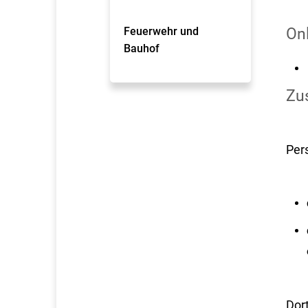
Feuerwehr und
On
Bauhof
Zus
Per
Dor