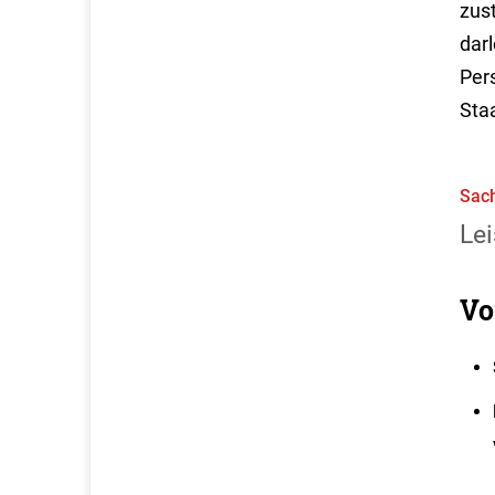
zus
dar
Per
Sta
Sach
Lei
Vo