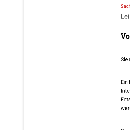
Sach
Lei
Vo
Sie
Ein 
Int
Ent
wer