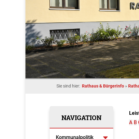
Sie sind hier:
Rathaus & Bürgerinfo
»
Rath
Leis
NAVIGATION
A
B
Kommunalpolitik