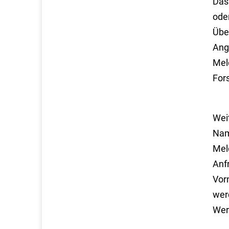
Das 
ode
Übe
Anga
Mel
For
Wei
Nam
Meld
Anf
Vor
wer
Wer