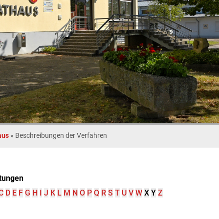
aus
»
Beschreibungen der Verfahren
tungen
C
D
E
F
G
H
I
J
K
L
M
N
O
P
Q
R
S
T
U
V
W
X
Y
Z