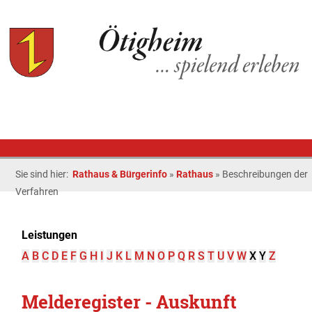
Sie sind hier:
Rathaus & Bürgerinfo
»
Rathaus
»
Beschreibungen der
Verfahren
Leistungen
A
B
C
D
E
F
G
H
I
J
K
L
M
N
O
P
Q
R
S
T
U
V
W
X
Y
Z
Melderegister - Auskunft