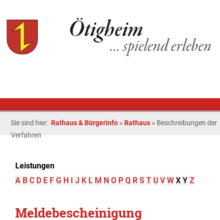
Sie sind hier:
Rathaus & Bürgerinfo
»
Rathaus
»
Beschreibungen der
Verfahren
Leistungen
A
B
C
D
E
F
G
H
I
J
K
L
M
N
O
P
Q
R
S
T
U
V
W
X
Y
Z
Meldebescheinigung