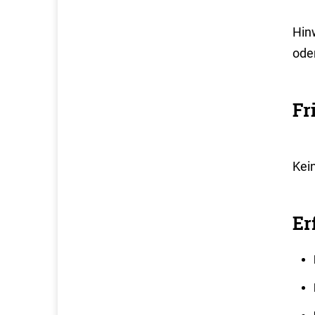
Hin
ode
Fr
Kei
Er