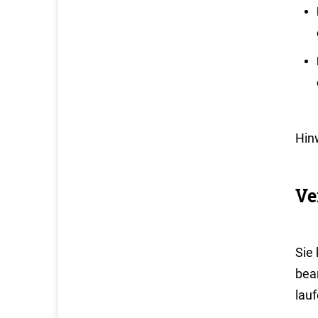
Hin
Ve
Sie
bea
lau