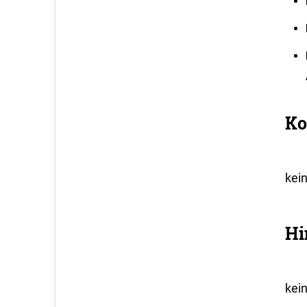
Ko
kei
Hi
kei