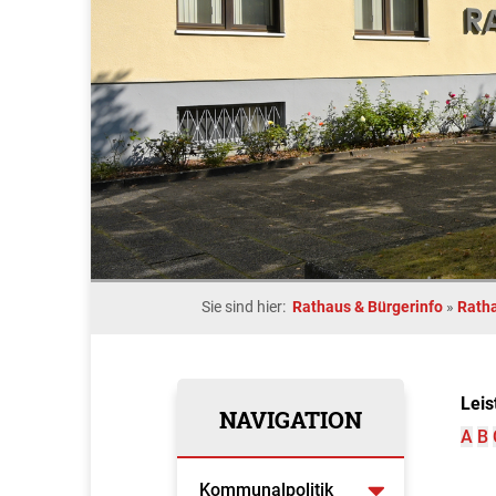
Sie sind hier:
Rathaus & Bürgerinfo
»
Rath
Leis
NAVIGATION
A
B
Kommunalpolitik