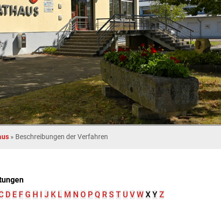
aus
»
Beschreibungen der Verfahren
tungen
C
D
E
F
G
H
I
J
K
L
M
N
O
P
Q
R
S
T
U
V
W
X
Y
Z