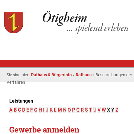
Sie sind hier:
Rathaus & Bürgerinfo
»
Rathaus
»
Beschreibungen der
Verfahren
Leistungen
A
B
C
D
E
F
G
H
I
J
K
L
M
N
O
P
Q
R
S
T
U
V
W
X
Y
Z
Gewerbe anmelden