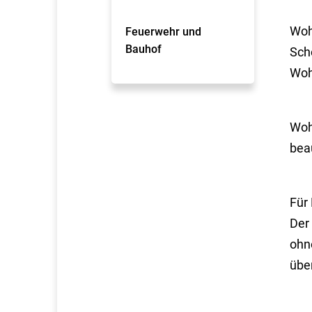
Woh
Feuerwehr und
Bauhof
Sch
Woh
Woh
bea
Für
Der
ohn
übe