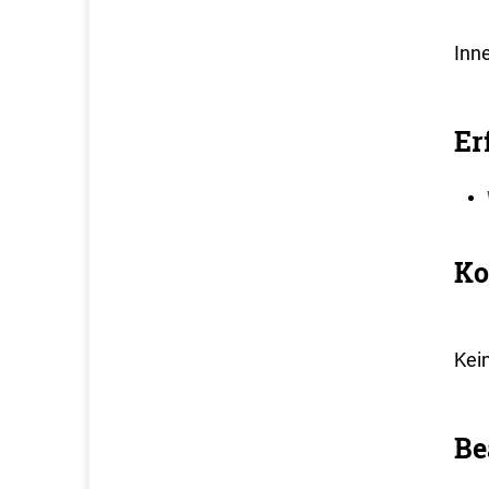
Inn
Er
Ko
Kei
Be