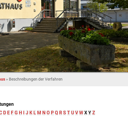
aus
»
Beschreibungen der Verfahren
tungen
C
D
E
F
G
H
I
J
K
L
M
N
O
P
Q
R
S
T
U
V
W
X
Y
Z