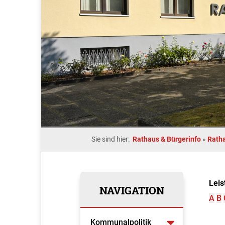
Sie sind hier:
Rathaus & Bürgerinfo
»
Rath
Leis
NAVIGATION
A
B
Kommunalpolitik