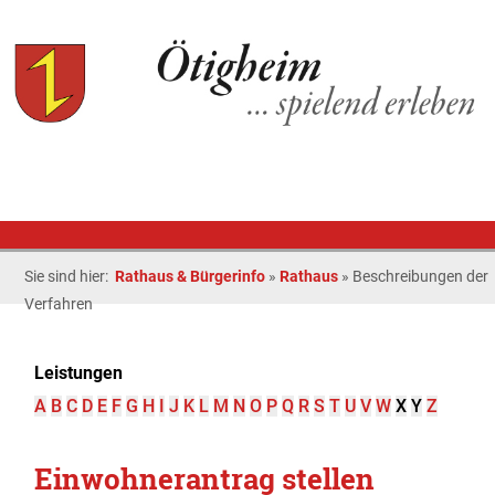
Sie sind hier:
Rathaus & Bürgerinfo
»
Rathaus
»
Beschreibungen der
Verfahren
Leistungen
A
B
C
D
E
F
G
H
I
J
K
L
M
N
O
P
Q
R
S
T
U
V
W
X
Y
Z
Einwohnerantrag stellen