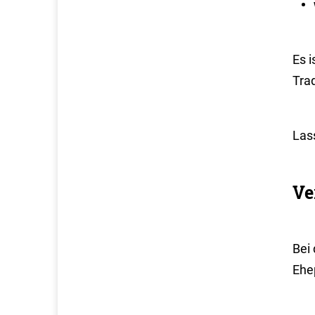
Es 
Tra
Las
Ve
Bei
Ehep