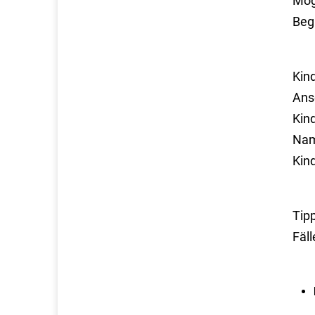
Mög
Beg
Kin
Ans
Kind
Nam
Kin
Tip
Fäl