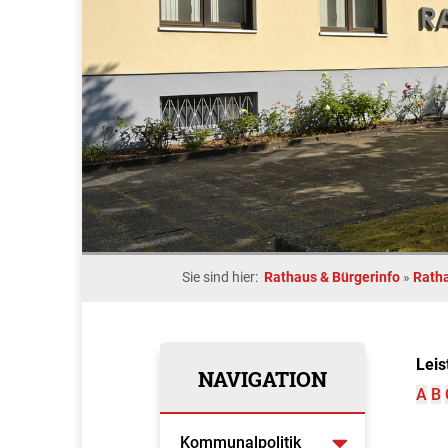
Sie sind hier:
Rathaus & Bürgerinfo
»
Rath
Leis
NAVIGATION
A
B
Kommunalpolitik