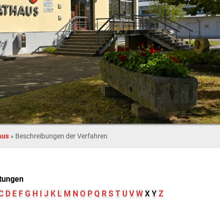
aus
»
Beschreibungen der Verfahren
tungen
C
D
E
F
G
H
I
J
K
L
M
N
O
P
Q
R
S
T
U
V
W
X
Y
Z