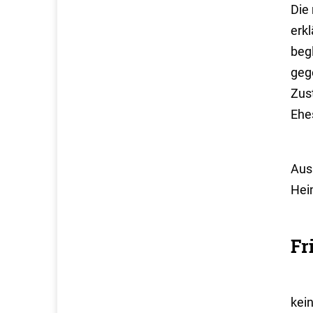
Die
erk
beg
geg
Zus
Ehe
Aus
Hei
Fr
kei