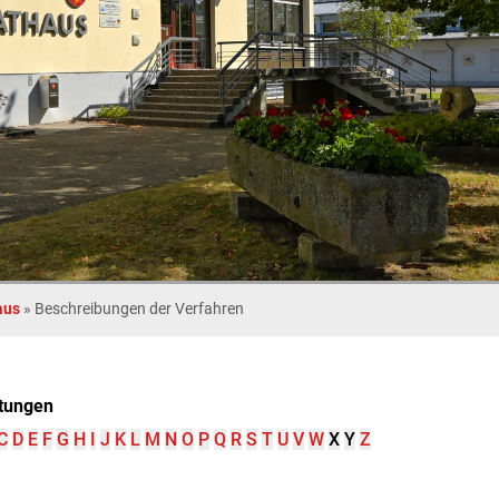
aus
»
Beschreibungen der Verfahren
tungen
C
D
E
F
G
H
I
J
K
L
M
N
O
P
Q
R
S
T
U
V
W
X
Y
Z