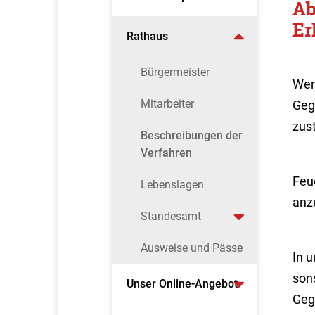
Ab
Er
Rathaus
Bürgermeister
Wen
Mitarbeiter
Geg
zus
Beschreibungen der
Verfahren
Feu
Lebenslagen
anz
Standesamt
Ausweise und Pässe
In 
son
Unser Online-Angebot
Geg