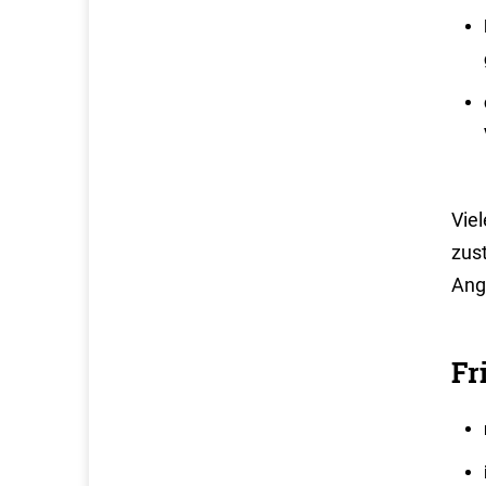
Viel
zus
Ang
Fr