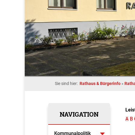
Sie sind hier:
Rathaus & Bürgerinfo
»
Rath
Leis
NAVIGATION
A
B
Kommunalpolitik