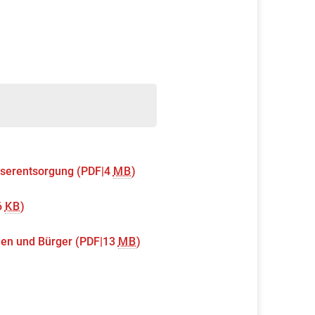
sserentsorgung
(PDF|4
MB
)
6
KB
)
nnen und Bürger
(PDF|13
MB
)