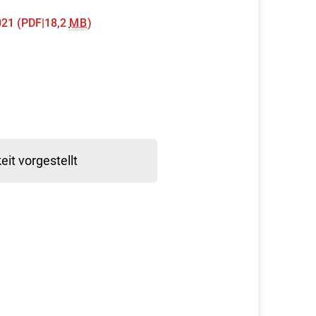
021
(PDF|18,2
MB
)
it vorgestellt
)