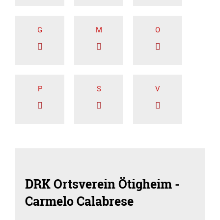
G
M
O
P
S
V
DRK Ortsverein Ötigheim -
Carmelo Calabrese