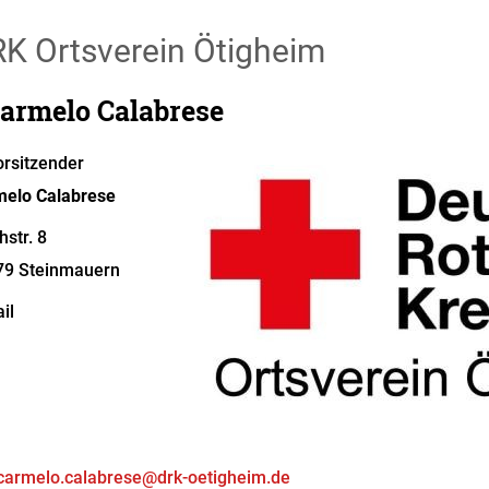
K Ortsverein Ötigheim
Carmelo Calabrese
orsitzender
melo
Calabrese
hstr. 8
79
Steinmauern
il
carmelo.calabrese@drk-oetigheim.de