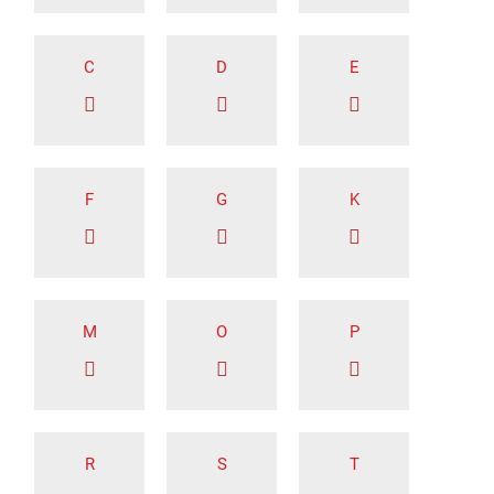
C
D
E
F
G
K
M
O
P
R
S
T