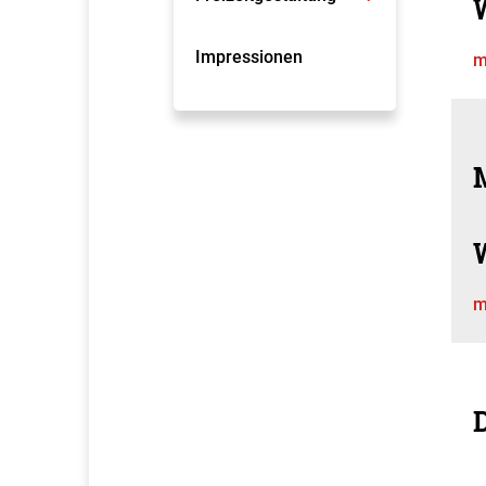
Impressionen
m
M
m
D