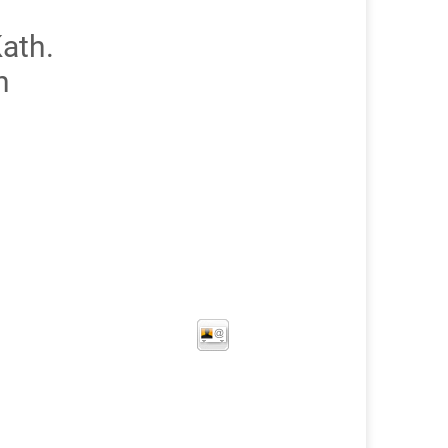
ath.
n