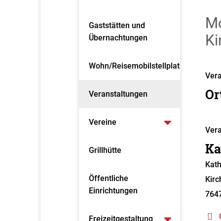
Mo
Gaststätten und
Ki
Übernachtungen
Wohn/Reisemobilstellplatz
Vera
Or
Veranstaltungen
Vereine
Vera
Ka
Grillhütte
Kath
Öffentliche
Kirc
Einrichtungen
764
Freizeitgestaltung