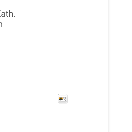
ath.
n