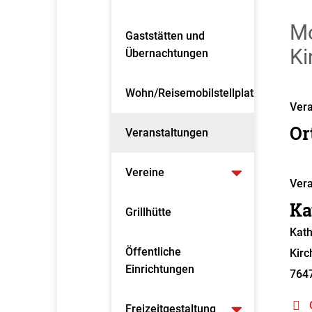
Mo
Gaststätten und
Ki
Übernachtungen
Wohn/Reisemobilstellplatz
Vera
Or
Veranstaltungen
Vereine
Vera
Ka
Grillhütte
Kath
Öffentliche
Kirc
Einrichtungen
764
Freizeitgestaltung