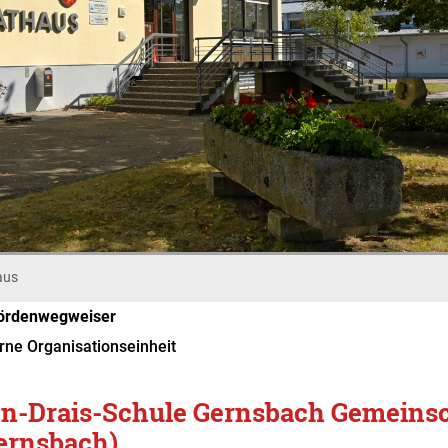
aus
ördenwegweiser
rne Organisationseinheit
n-Drais-Schule Gernsbach Gemeinsc
ernsbach)