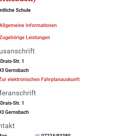
ntliche Schule
Allgemeine Informationen
Zugehörige Leistungen
usanschrift
Drais-Str. 1
93
Gernsbach
Zur elektronischen Fahrplanauskunft
feranschrift
Drais-Str. 1
93
Gernsbach
ntakt
fon
07224/93380