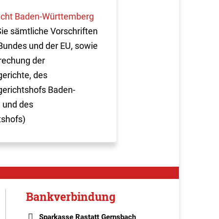
cht Baden-Württemberg
Sie sämtliche Vorschriften
Bundes und der EU, sowie
rechung der
erichte, des
erichtshofs Baden-
 und des
tshofs)
Bankverbindung
Sparkasse Rastatt Gernsbach