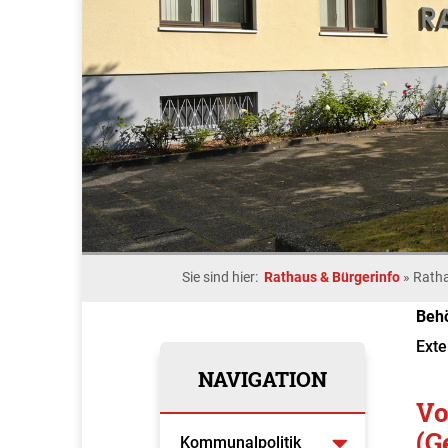
Sie sind hier:
Rathaus & Bürgerinfo
»
Rath
Beh
Exte
NAVIGATION
Vo
(G
Kommunalpolitik