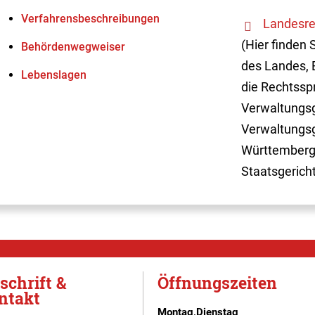
Verfahrens­beschreibungen
Landesre
(Hier finden 
Behördenwegweiser
des Landes, 
Lebenslagen
die Rechtssp
Verwaltungsg
Verwaltungsg
Württemberg
Staatsgerich
schrift &
Öffnungszeiten
ntakt
Montag,Dienstag