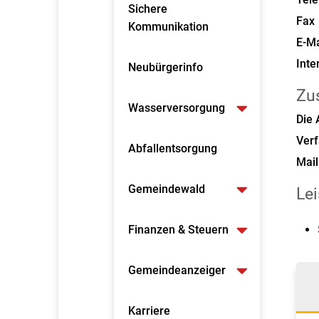
Sichere
Fax
Kommunikation
E-Ma
Inte
Neubürgerinfo
Zu
Wasserversorgung
Die 
Verf
Abfallentsorgung
Mai
Gemeindewald
Le
Finanzen & Steuern
Gemeindeanzeiger
Karriere