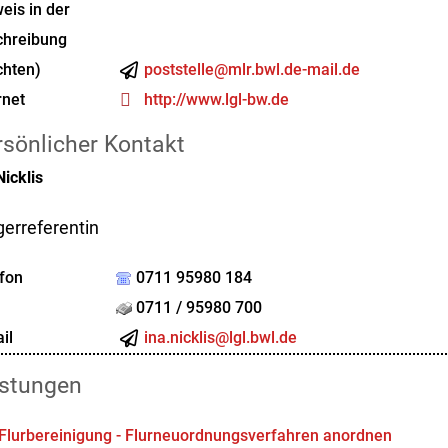
eis in der
chreibung
chten)
poststelle@mlr.bwl.de-mail.de
rnet
http://www.lgl-bw.de
rsönlicher Kontakt
Nicklis
gerreferentin
fon
0711 95980 184
0711 / 95980 700
il
ina.nicklis@lgl.bwl.de
istungen
Flurbereinigung - Flurneuordnungsverfahren anordnen