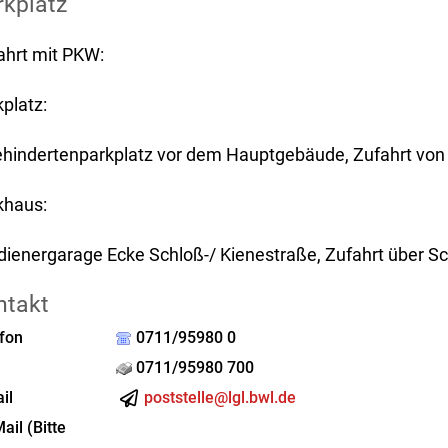
rkplatz
ahrt mit PKW:
platz:
ehindertenparkplatz vor dem Hauptgebäude, Zufahrt von
khaus:
dienergarage Ecke Schloß-/ Kienestraße, Zufahrt über Sc
ntakt
fon
0711/95980 0
0711/95980 700
il
poststelle@lgl.bwl.de
ail (Bitte