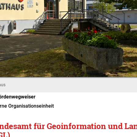
aus
ördenwegweiser
rne Organisationseinheit
ndesamt für Geoinformation und La
GL)