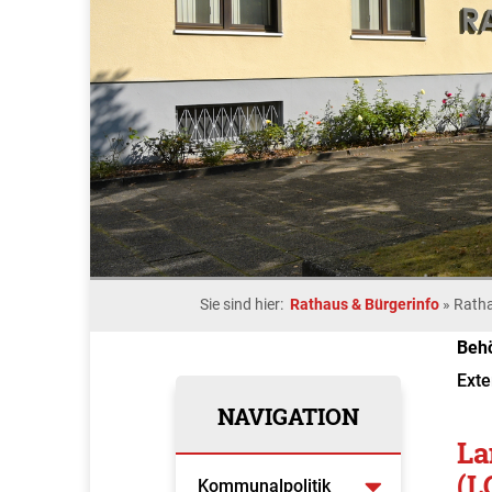
Sie sind hier:
Rathaus & Bürgerinfo
»
Rath
Beh
Exte
NAVIGATION
La
(L
Kommunalpolitik