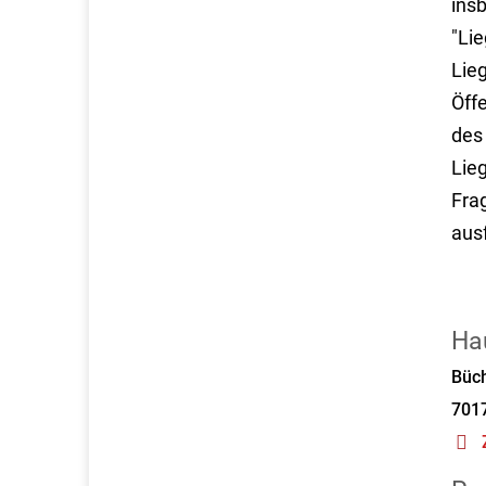
ins
"Li
Lie
Öff
des
Lie
Fra
aus
Ha
Büc
701