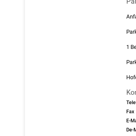
Pa
Anf
Park
1 B
Par
Hof
Ko
Tele
Fax
E-Ma
De-M