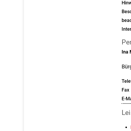
Hinw
Bes
bea
Inte
Pe
Ina
Bür
Tele
Fax
E-Ma
Le