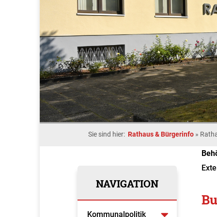
Sie sind hier:
Rathaus & Bürgerinfo
»
Rath
Beh
Exte
NAVIGATION
Bu
Kommunalpolitik