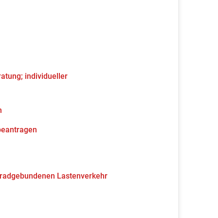
tung; individueller
n
beantragen
hrradgebundenen Lastenverkehr