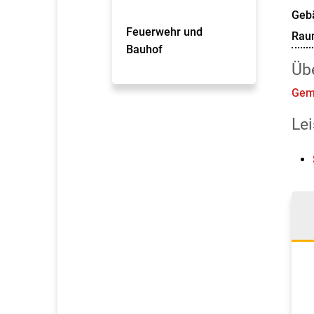
Geb
Feuerwehr und
Rau
Bauhof
Üb
Gem
Le