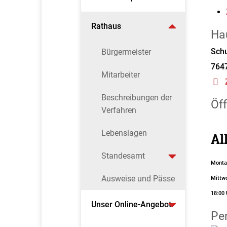
Rathaus
Ha
Schu
Bürgermeister
764
Mitarbeiter
Beschreibungen der
Öf
Verfahren
Lebenslagen
Al
Standesamt
Montag
Ausweise und Pässe
Mittwo
18:00 
Unser Online-Angebot
Pe