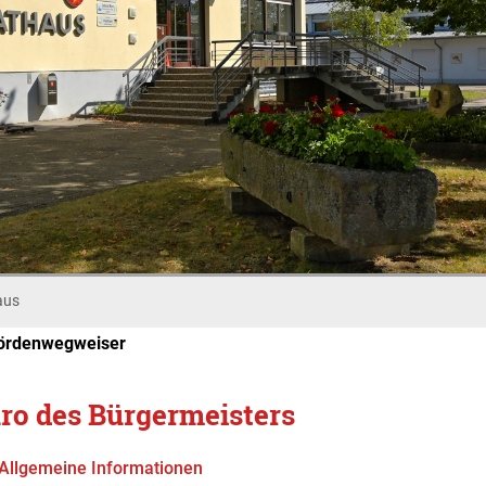
aus
ördenwegweiser
ro des Bürgermeisters
Allgemeine Informationen