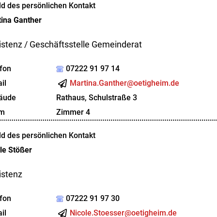
ina
Ganther
istenz / Geschäftsstelle Gemeinderat
fon
07222 91 97 14
il
Martina.Ganther@oetigheim.de
äude
Rathaus, Schulstraße 3
m
Zimmer 4
le
Stößer
istenz
fon
07222 91 97 30
il
Nicole.Stoesser@oetigheim.de