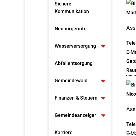
Sichere
Kommunikation
Mart
Ass
Neubürgerinfo
Tele
Wasserversorgung
E-Ma
Geb
Abfallentsorgung
Rau
Gemeindewald
Nico
Finanzen & Steuern
Ass
Gemeindeanzeiger
Tele
Karriere
E-Ma