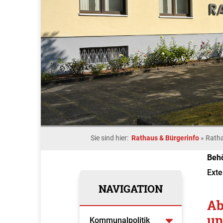
Sie sind hier:
Rathaus & Bürgerinfo
»
Rath
Beh
Exte
NAVIGATION
Ab
un
Kommunalpolitik