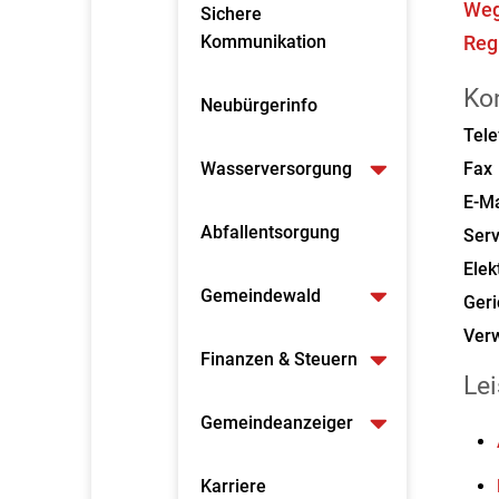
Weg
Sichere
Kommunikation
Reg
Ko
Neubürgerinfo
Tele
Wasserversorgung
Fax
E-Ma
Abfallentsorgung
Serv
Elek
Gemeindewald
Geri
Verw
Finanzen & Steuern
Le
Gemeindeanzeiger
Karriere