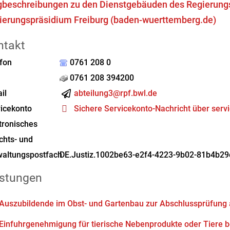
beschreibungen zu den Dienstgebäuden des Regierungs
ierungspräsidium Freiburg (baden-wuerttemberg.de)
ntakt
fon
0761 208 0
0761 208 394200
il
abteilung3@rpf.bwl.de
icekonto
Sichere Servicekonto-Nachricht über serv
tronisches
chts- und
altungspostfach
DE.Justiz.1002be63-e2f4-4223-9b02-81b4b29
istungen
Auszubildende im Obst- und Gartenbau zur Abschlussprüfung
Einfuhrgenehmigung für tierische Nebenprodukte oder Tiere 