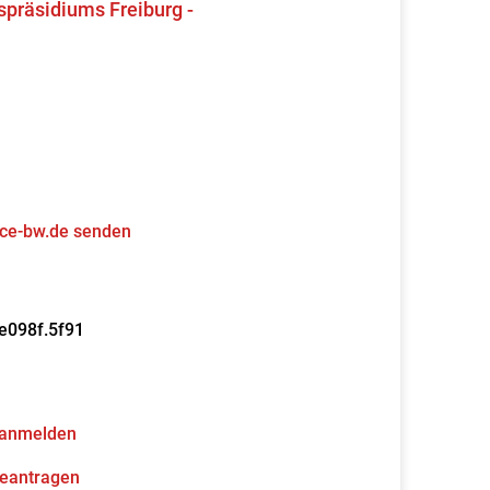
präsidiums Freiburg -
ice-bw.de senden
e098f.5f91
 anmelden
beantragen