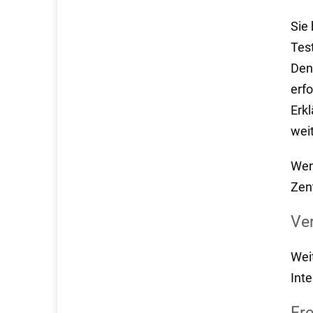
Sie 
Tes
Den
erf
Erkl
wei
Wen
Zen
Ve
Wei
Int
Fr