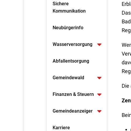
Sichere
Erbl
Kommunikation
Das
Bad
Neubürgerinfo
Reg
Wasserversorgung
Wen
Ver
Abfallentsorgung
dav
Regi
Gemeindewald
Die
Finanzen & Steuern
Zen
Gemeindeanzeiger
Bei
Karriere