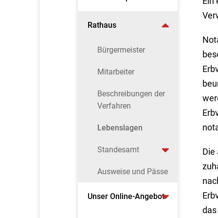
Ein
Ver
Rathaus
Not
Bürgermeister
bes
Erbv
Mitarbeiter
beu
Beschreibungen der
werd
Verfahren
Erb
nota
Lebenslagen
Standesamt
Die
zuh
Ausweise und Pässe
nac
Erb
Unser Online-Angebot
das