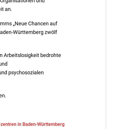
e Organisationen und
it an.
ramms „Neue Chancen auf
 Baden-Württemberg zwölf
n Arbeitslosigkeit bedrohte
 und
 und psychosozialen
en.
 -zentren in Baden-Württemberg