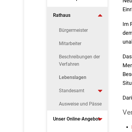
Neb
Einr
Rathaus
Im 
Bürgermeister
dem
una
Mitarbeiter
Das 
Beschreibungen der
Verfahren
Men
Bes
Lebenslagen
Sit
Standesamt
Dar
Ausweise und Pässe
Ve
Unser Online-Angebot