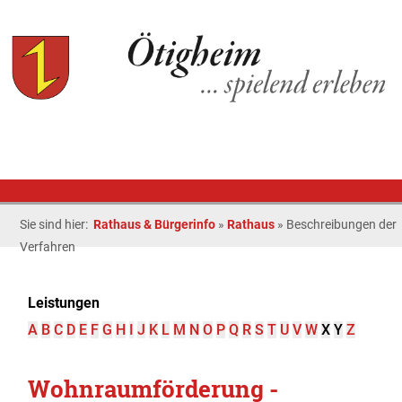
Sie sind hier:
Rathaus & Bürgerinfo
»
Rathaus
»
Beschreibungen der
Verfahren
Leistungen
A
B
C
D
E
F
G
H
I
J
K
L
M
N
O
P
Q
R
S
T
U
V
W
X
Y
Z
Wohnraumförderung -