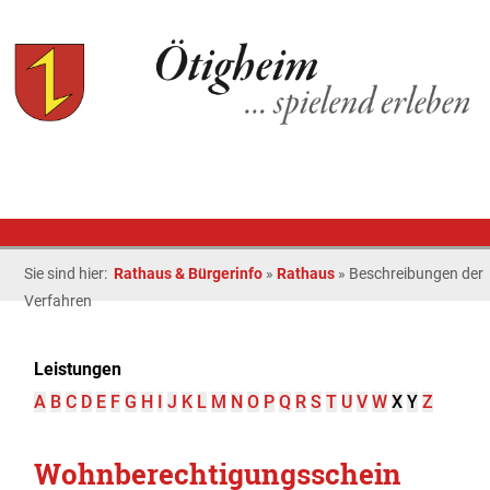
Sie sind hier:
Rathaus & Bürgerinfo
»
Rathaus
»
Beschreibungen der
Verfahren
Leistungen
A
B
C
D
E
F
G
H
I
J
K
L
M
N
O
P
Q
R
S
T
U
V
W
X
Y
Z
Wohnberechtigungsschein