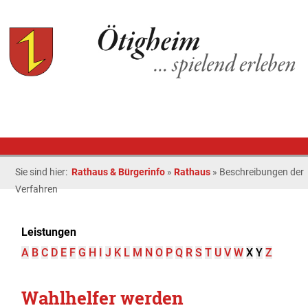
Sie sind hier:
Rathaus & Bürgerinfo
»
Rathaus
»
Beschreibungen der
Verfahren
Leistungen
A
B
C
D
E
F
G
H
I
J
K
L
M
N
O
P
Q
R
S
T
U
V
W
X
Y
Z
Wahlhelfer werden