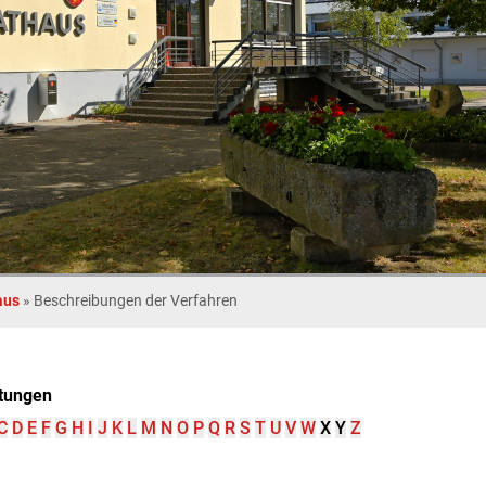
aus
»
Beschreibungen der Verfahren
tungen
C
D
E
F
G
H
I
J
K
L
M
N
O
P
Q
R
S
T
U
V
W
X
Y
Z