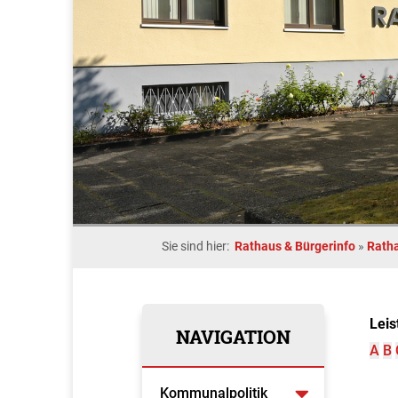
Sie sind hier:
Rathaus & Bürgerinfo
»
Rath
Leis
NAVIGATION
A
B
Kommunalpolitik