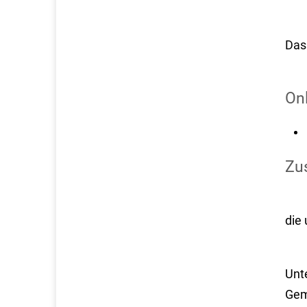
Das
On
Zus
die
Unte
Gem