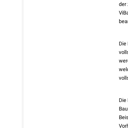
der
ViB
bea
Die
vol
wer
wel
voll
Die
Baur
Bei
Vor