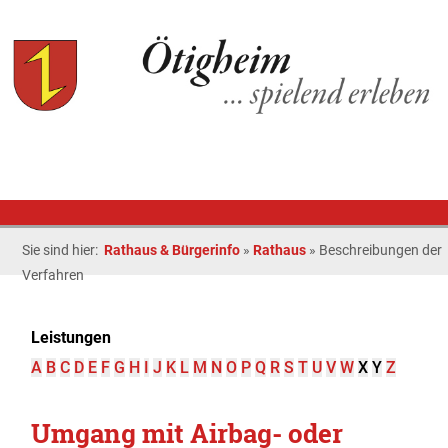
Sie sind hier:
Rathaus & Bürgerinfo
»
Rathaus
»
Beschreibungen der
Verfahren
Leistungen
A
B
C
D
E
F
G
H
I
J
K
L
M
N
O
P
Q
R
S
T
U
V
W
X
Y
Z
Umgang mit Airbag- oder