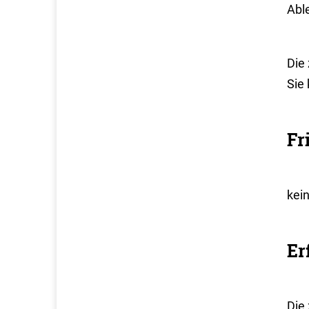
Abl
Die 
Sie
Fr
kei
Er
Die 