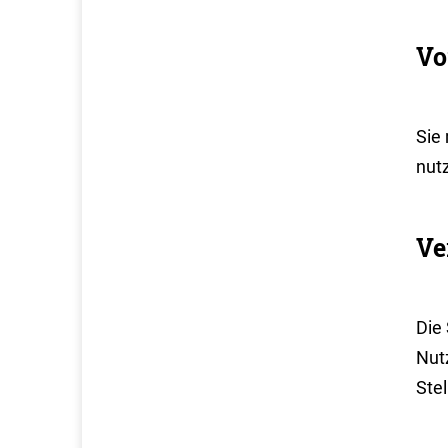
Vo
Sie
nut
Ve
Die
Nut
Ste