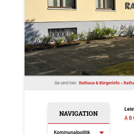
Sie sind hier:
Rathaus & Bürgerinfo
»
Rath
Leis
NAVIGATION
A
B
Kommunalpolitik