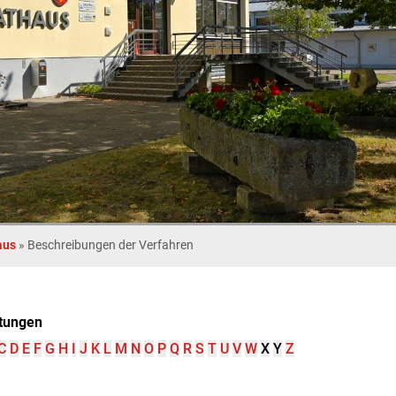
aus
»
Beschreibungen der Verfahren
tungen
C
D
E
F
G
H
I
J
K
L
M
N
O
P
Q
R
S
T
U
V
W
X
Y
Z