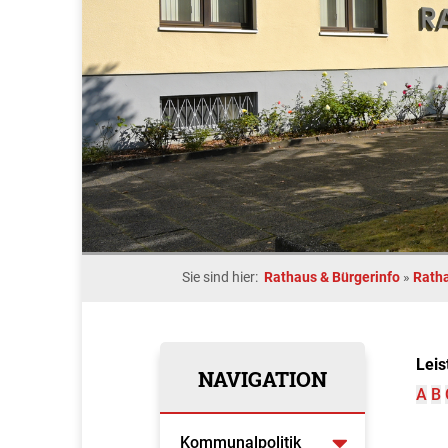
Sie sind hier:
Rathaus & Bürgerinfo
»
Rath
Leis
NAVIGATION
A
B
Kommunalpolitik