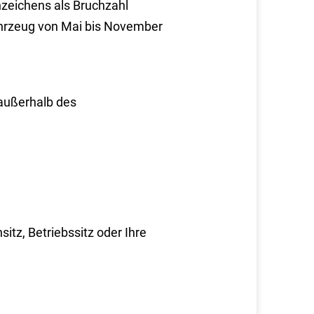
nze
i
chens als Bruchzahl
ahrzeug von Mai bis November
 auße
r
halb des
itz, Betriebssitz oder Ihre