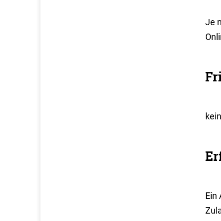
Je 
Onli
Fr
kei
Er
Ein
Zul