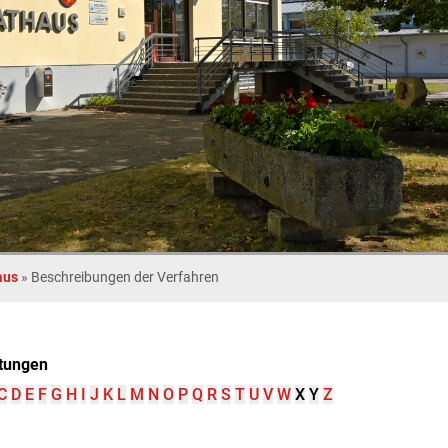
aus
»
Beschreibungen der Verfahren
tungen
C
D
E
F
G
H
I
J
K
L
M
N
O
P
Q
R
S
T
U
V
W
X
Y
Z