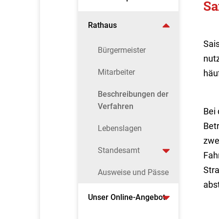
Sa
Rathaus
Sai
Bürgermeister
nut
Mitarbeiter
häu
Beschreibungen der
Verfahren
Bei
Bet
Lebenslagen
zwei
Standesamt
Fah
Str
Ausweise und Pässe
abst
Unser Online-Angebot