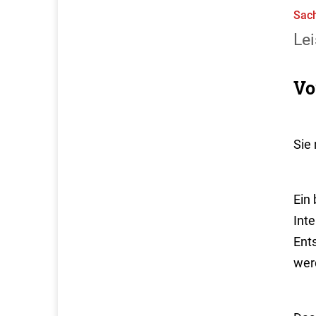
Sach
Lei
Vo
Sie
Ein 
Int
Ent
wer