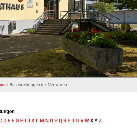
aus
»
Beschreibungen der Verfahren
tungen
C
D
E
F
G
H
I
J
K
L
M
N
O
P
Q
R
S
T
U
V
W
X
Y
Z