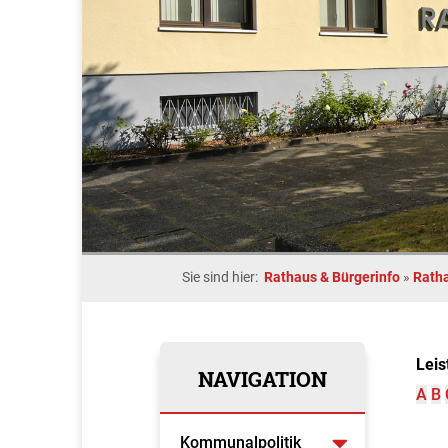
Sie sind hier:
Rathaus & Bürgerinfo
»
Rath
Leis
NAVIGATION
A
B
Kommunalpolitik