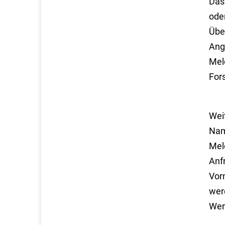
Das 
ode
Übe
Anga
Mel
For
Wei
Nam
Meld
Anf
Vor
wer
Wer