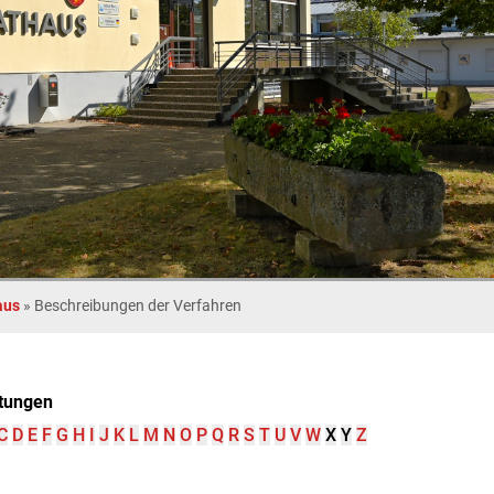
aus
»
Beschreibungen der Verfahren
tungen
C
D
E
F
G
H
I
J
K
L
M
N
O
P
Q
R
S
T
U
V
W
X
Y
Z