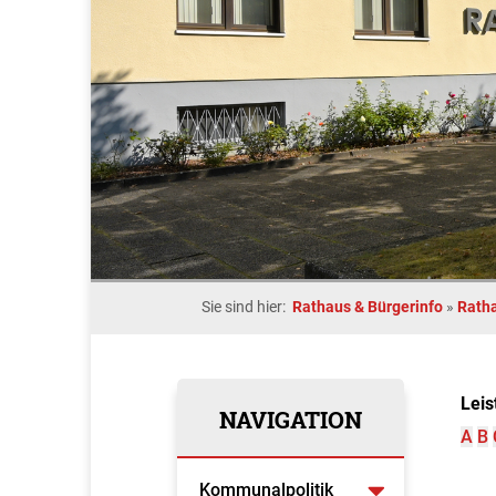
Sie sind hier:
Rathaus & Bürgerinfo
»
Rath
Leis
NAVIGATION
A
B
Kommunalpolitik