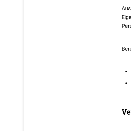
Aus
Eig
Per
Ber
Ve