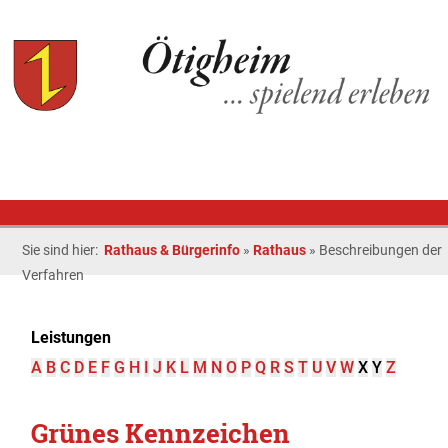
Sie sind hier:
Rathaus & Bürgerinfo
»
Rathaus
»
Beschreibungen der
Verfahren
Leistungen
A
B
C
D
E
F
G
H
I
J
K
L
M
N
O
P
Q
R
S
T
U
V
W
X
Y
Z
Grünes Kennzeichen