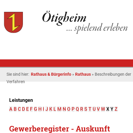
Sie sind hier:
Rathaus & Bürgerinfo
»
Rathaus
»
Beschreibungen der
Verfahren
Leistungen
A
B
C
D
E
F
G
H
I
J
K
L
M
N
O
P
Q
R
S
T
U
V
W
X
Y
Z
Gewerberegister - Auskunft